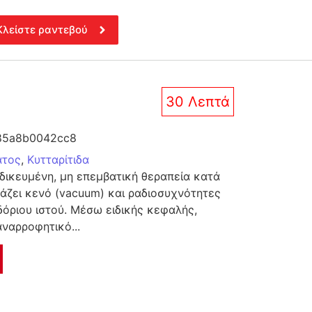
Κλείστε ραντεβού
30 Λεπτά
85a8b0042cc8
ατος
,
Κυτταρίτιδα
ιδικευμένη, μη επεμβατική θεραπεία κατά
υάζει κενό (vacuum) και ραδιοσυχνότητες
δόριου ιστού. Μέσω ειδικής κεφαλής,
ναρροφητικό...