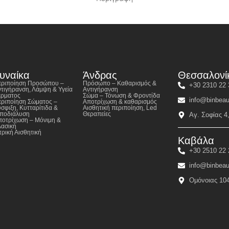
υναίκα
Άνδρας
Θεσσαλονί
εριποίηση Προσώπου –
Πρόσωπο – Καθαρισμός &
+30 2310 22 
τιγήρανση, Λάμψη & Υγεία
Αντιγήρανση
έρματος
Σώμα – Τόνωση & Φροντίδα
info@binbeau
ριποίηση Σώματος –
Αποτρίχωση & καθαρισμός
σφιξη, Κυτταρίτιδα &
Αισθητική περιποίηση, Led
ιποδιάλυση
Θεραπείες
Αγ. Σοφίας 4
ποτρίχωση – Μόνιμη &
λασική
τρική Αισθητική
Καβάλα
+30 2510 22 
info@binbeau
Ομόνοιας 10