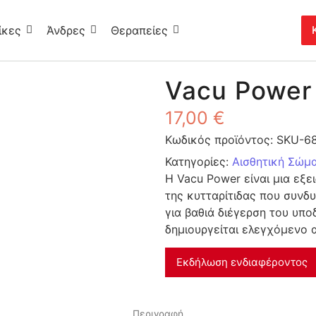
ίκες
Άνδρες
Θεραπείες
Vacu Power
17,00
€
Κωδικός προϊόντος:
SKU-6
Κατηγορίες:
Αισθητική Σώμ
Η Vacu Power είναι μια εξε
της κυτταρίτιδας που συνδ
για βαθιά διέγερση του υπο
δημιουργείται ελεγχόμενο α
Εκδήλωση ενδιαφέροντος
Περιγραφή