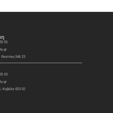
κη
35 55
ty.gr
, Θεσ/νίκη 546 23
25 03
ty.gr
4, Καβάλα 653 02