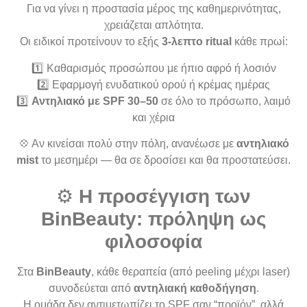
Για να γίνει η προστασία μέρος της καθημερινότητας,
χρειάζεται απλότητα.
Οι ειδικοί προτείνουν το εξής
3-λεπτο ritual
κάθε πρωί:
1️⃣ Καθαρισμός προσώπου με ήπιο αφρό ή λοσιόν
2️⃣ Εφαρμογή ενυδατικού ορού ή κρέμας ημέρας
3️⃣
Αντηλιακό με SPF 30–50
σε όλο το πρόσωπο, λαιμό
και χέρια
💠 Αν κινείσαι πολύ στην πόλη, ανανέωσε με
αντηλιακό
mist
το μεσημέρι — θα σε δροσίσει και θα προστατεύσει.
⚙️
Η προσέγγιση των
BinBeauty: πρόληψη ως
φιλοσοφία
Στα
BinBeauty
, κάθε θεραπεία (από peeling μέχρι laser)
συνοδεύεται από
αντηλιακή καθοδήγηση
.
Η ομάδα δεν αντιμετωπίζει το SPF σαν “προϊόν”, αλλά