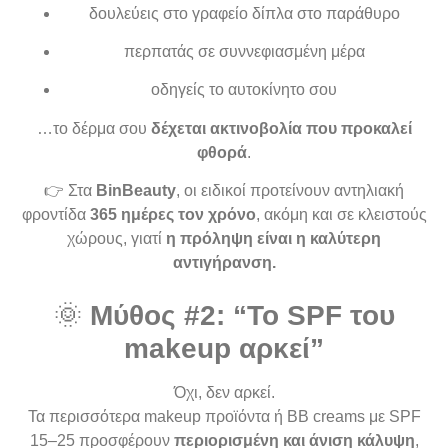
δουλεύεις στο γραφείο δίπλα στο παράθυρο
περπατάς σε συννεφιασμένη μέρα
οδηγείς το αυτοκίνητο σου
…το δέρμα σου
δέχεται ακτινοβολία που προκαλεί
φθορά
.
👉 Στα
BinBeauty
, οι ειδικοί προτείνουν αντηλιακή
φροντίδα
365 ημέρες τον χρόνο
, ακόμη και σε κλειστούς
χώρους, γιατί
η πρόληψη είναι η καλύτερη
αντιγήρανση.
🌞
Μύθος #2: “Το SPF του
makeup αρκεί”
Όχι, δεν αρκεί.
Τα περισσότερα makeup προϊόντα ή BB creams με SPF
15–25 προσφέρουν
περιορισμένη και άνιση κάλυψη
,