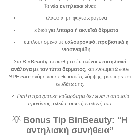
Τα
νέα αντηλιακά
είναι:
ελαφριά, μη φαγεσωρογόνα
ειδικά για
λιπαρά ή ακνεϊκά δέρματα
εμπλουτισμένα με
υαλουρονικό, προβιοτικά ή
νιασιναμίδη
Στα
BinBeauty
, οι αισθητικοί επιλέγουν
αντηλιακά
ανάλογα με τον τύπο δέρματος
, και ενσωματώνουν
SPF care
ακόμη και σε θεραπείες λάμψης, peelings και
ενυδάτωσης.
💧
Γιατί η πραγματική καθαρότητα δεν είναι η απουσία
προϊόντος, αλλά η σωστή επιλογή του.
💡
Bonus Tip BinBeauty: “Η
αντηλιακή συνήθεια”