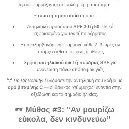
αφού εφαρμόζονται σε πολύ μικρή ποσότητα.
Η
σωστή προστασία
απαιτεί:
Αντηλιακό προσώπου
SPF 30 ή 50
, ειδικά
σχεδιασμένο για τον τύπο δέρματος
Επαναλαμβανόμενη εφαρμογή κάθε 2–3 ώρες αν
υπάρχει έκθεση σε φως ή οθόνες
Χρήση
αντηλιακού mist ή πούδρας SPF
για
ανανέωση πάνω από το μακιγιάζ
💡
Tip BinBeauty:
Συνδύασε την αντηλιακή σου κρέμα με
ορό βιταμίνης C
— ο ιδανικός “σύμμαχος” ενάντια στην
οξείδωση και τα σημάδια ηλικίας.
🕶️
Μύθος #3: “Αν μαυρίζω
εύκολα, δεν κινδυνεύω”