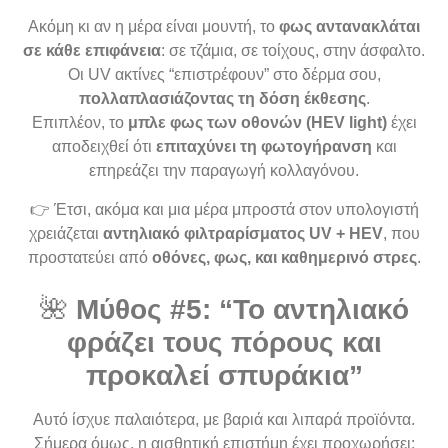
Ακόμη κι αν η μέρα είναι μουντή, το
φως αντανακλάται
σε κάθε επιφάνεια
: σε τζάμια, σε τοίχους, στην άσφαλτο.
Οι UV ακτίνες “επιστρέφουν” στο δέρμα σου,
πολλαπλασιάζοντας τη δόση έκθεσης
.
Επιπλέον, το
μπλε φως των οθονών (HEV light)
έχει
αποδειχθεί ότι
επιταχύνει τη φωτογήρανση
και
επηρεάζει την παραγωγή κολλαγόνου.
👉 Έτσι, ακόμα και μια μέρα μπροστά στον υπολογιστή
χρειάζεται
αντηλιακό φιλτραρίσματος UV + HEV
, που
προστατεύει από
οθόνες, φως, και καθημερινό στρες
.
🌺
Μύθος #5: “Το αντηλιακό
φράζει τους πόρους και
προκαλεί σπυράκια”
Αυτό ίσχυε παλαιότερα, με βαριά και λιπαρά προϊόντα.
Σήμερα όμως, η αισθητική επιστήμη έχει προχωρήσει: