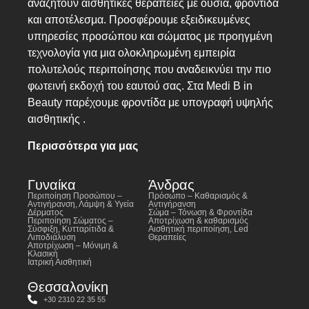
αναζητούν αισθητικές θεραπείες με ουσία, φροντίδα
και αποτέλεσμα. Προσφέρουμε εξειδικευμένες
υπηρεσίες προσώπου και σώματος με προηγμένη
τεχνολογία για μια ολοκληρωμένη εμπειρία
πολυτελούς περιποίησης που αναδεικνύει την πιο
φωτεινή εκδοχή του εαυτού σας. Στα Medi B in
Beauty παρέχουμε φροντίδα με υπογραφή υψηλής
αισθητικής .
Περισσότερα για μας
Γυναίκα
Άνδρας
Περιποίηση Προσώπου –
Πρόσωπο – Καθαρισμός &
Αντιγήρανση, Λάμψη & Υγεία
Αντιγήρανση
Δέρματος
Σώμα – Τόνωση & Φροντίδα
Περιποίηση Σώματος –
Αποτρίχωση & καθαρισμός
Σύσφιξη, Κυτταρίτιδα &
Αισθητική περιποίηση, Led
Λιποδιάλυση
Θεραπείες
Αποτρίχωση – Μόνιμη &
Κλασική
Ιατρική Αισθητική
Θεσσαλονίκη
+30 2310 22 35 55