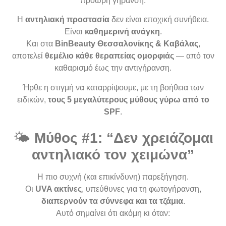
πρόωρη γήρανση.
Η
αντηλιακή προστασία
δεν είναι εποχική συνήθεια.
Είναι
καθημερινή ανάγκη
.
Και στα
BinBeauty Θεσσαλονίκης & Καβάλας
,
αποτελεί
θεμέλιο κάθε θεραπείας ομορφιάς
— από τον
καθαρισμό έως την αντιγήρανση.
Ήρθε η στιγμή να καταρρίψουμε, με τη βοήθεια των
ειδικών,
τους 5 μεγαλύτερους μύθους γύρω από το
SPF
.
🌤️
Μύθος #1: “Δεν χρειάζομαι
αντηλιακό τον χειμώνα”
Η πιο συχνή (και επικίνδυνη) παρεξήγηση.
Οι
UVA ακτίνες
, υπεύθυνες για τη φωτογήρανση,
διαπερνούν τα σύννεφα και τα τζάμια
.
Αυτό σημαίνει ότι ακόμη κι όταν: