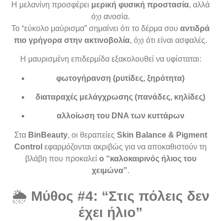
Η μελανίνη προσφέρει
μερική φυσική προστασία
, αλλά
όχι ανοσία.
Το “εύκολο μαύρισμα” σημαίνει ότι το δέρμα σου
αντιδρά
πιο γρήγορα στην ακτινοβολία
, όχι ότι είναι ασφαλές.
Η μαυρισμένη επιδερμίδα εξακολουθεί να υφίσταται:
φωτογήρανση (ρυτίδες, ξηρότητα)
διαταραχές μελάγχρωσης (πανάδες, κηλίδες)
αλλοίωση του DNA των κυττάρων
Στα
BinBeauty
, οι θεραπείες
Skin Balance & Pigment
Control
εφαρμόζονται ακριβώς για να αποκαθιστούν τη
βλάβη που προκαλεί
ο “καλοκαιρινός ήλιος του
χειμώνα”
.
🌦️
Μύθος #4: “Στις πόλεις δεν
έχει ήλιο”